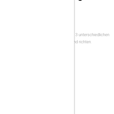
ACIERPLUS’S KOMPETENZEN :
Die Weiterverarbeitungslinie besteht aus 3 unterschiedlichen
Operationen : entgaten/fasen, strahlen und richten.
Verfügbar in Héricourt
Richten
ACIERPLUS’S KOMPETENZEN :