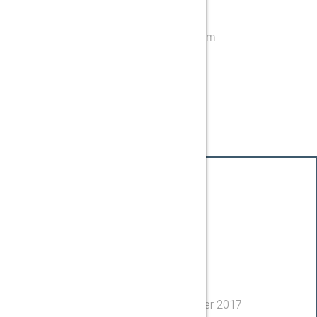
Richtanlagen :
– Max. Arbeitsfläche: 6000 x 3000mm
– Max. Höhe: 400mm
– Kraft: 150 T max
Verfügbar in Héricourt
Investments
WHEELABRATOR LBG 1500
4 Turbinen
Kugelstrahlanlage
Datum der Implementation : september 2017