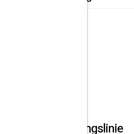
Fasen
ACIERPLUS KOMPETENZEN :
– mechanisches Fasen
– Fasen mittels Brennschneider
Verfügbar in Héricourt
Weiterverarbeitungslinie