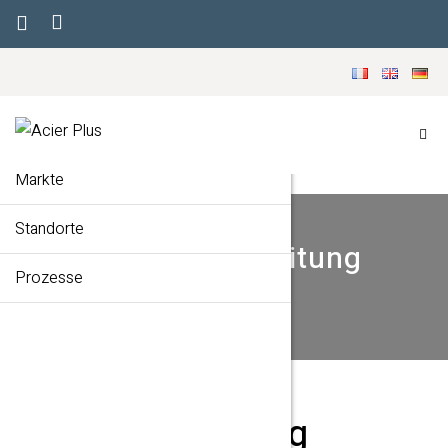
Menu
Willkommen
Unser Unternehmen
Märkte
Standorte
Weiterverarbeitung
Prozesse
ACCUEIL
PROCESS
WEITERVERARBEITUNG
Weiterverarbeitung