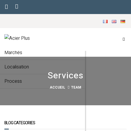
Menu
Accueil
Notre société
Marchés
Localisation
Services
Process
ACCUEIL
TEAM
BLOG CATEGORIES